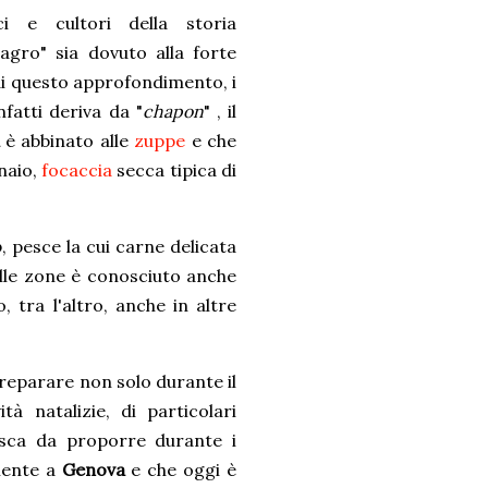
 e cultori della storia
magro" sia dovuto alla forte
 di questo approfondimento, i
nfatti deriva da "
chapon
" , il
è abbinato alle
zuppe
e che
inaio,
focaccia
secca tipica di
o
, pesce la cui carne delicata
elle zone è conosciuto anche
o, tra l'altro, anche in altre
reparare non solo durante il
à natalizie, di particolari
esca da proporre durante i
amente a
Genova
e che oggi è