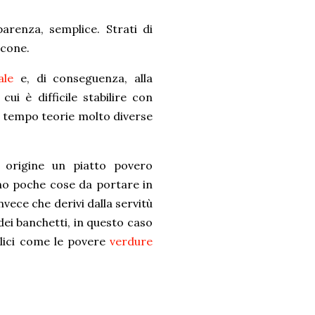
arenza, semplice. Strati di
ccone.
ale
e, di conseguenza, alla
cui è difficile stabilire con
el tempo teorie molto diverse
 origine un piatto povero
o poche cose da portare in
nvece che derivi dalla servitù
i dei banchetti, in questo caso
plici come le povere
verdure