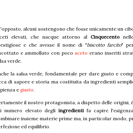
l'opposto, alcuni sostengono che fosse unicamente un cibo 
 ceti elevati, che nacque attorno al
Cinquecento
nelle
estigiose e che avesse il nome di "
biscotto farcito
" pe
iscottato e ammollato con poco
aceto
erano inseriti strat
lsa verde.
che la salsa verde, fondamentale per dare gusto e comp
cca di sapore e storia ma costituita da ingredienti semplici
pienza e
gusto
.
rtamente il nostro protagonista, a dispetto delle origini, è
ui numero elevato degli
ingredienti
fa capire l'esigenza 
mbinare insieme materie prime ma, in particolar modo, pro
rfezione ed equilibrio.