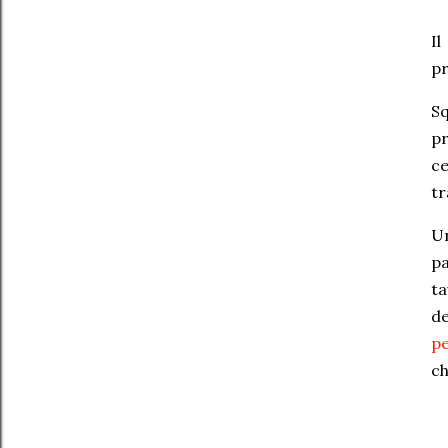
I
pr
S
p
ce
tr
U
pa
ta
de
pe
ch