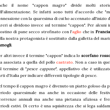
nche il nome "cappon magro" divide molti storici
ll'alimentazione. Se infatti sono tutti d'accordo che "
nnessione con la quaresima di cui ho accennato all'inizio
reri si dividono invece sul termine "cappon". Per alcuni i
ostino di pane secco strofinato con l'
aglio
che in
Francia
lla nostra protagonista è sostituito dalla galletta del mar
amogli
.
r altri invece il termine "cappon" indica lo
scorfano ross
a associata a quella del pollo
castrato
. Non a caso in qu
l termine di "
pesce cappone
", appellativo che è utilizzat
rti d'Italia per indicare differenti tipologie di pesce.
l tempo il cappon magro è divenuto un piatto goloso da p
riodo quaresimale ma anche in occasione delle festivit
icorrenze annuali ma anche una pietanza sfiziosa e fr
riodi estivi. Di certo è una squisitezza che si lega sald