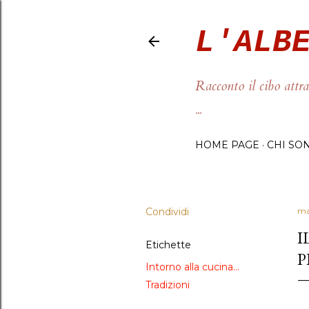
L'ALB
Racconto il cibo attra
...
HOME PAGE
CHI SO
Condividi
ma
I
Etichette
P
Intorno alla cucina...
Tradizioni