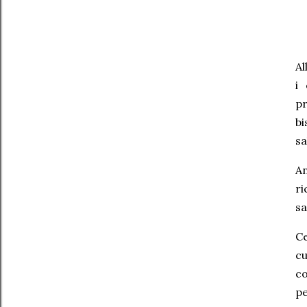
Al
i
pr
b
sa
An
ri
sa
Ce
c
co
pe