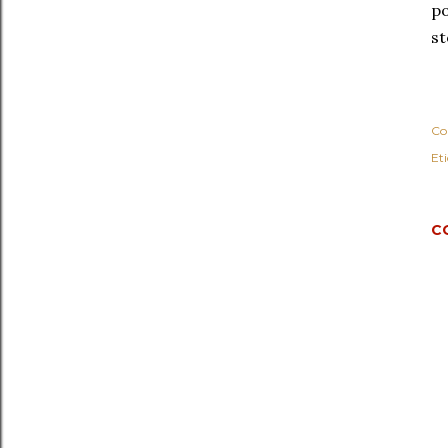
po
st
Co
Eti
C