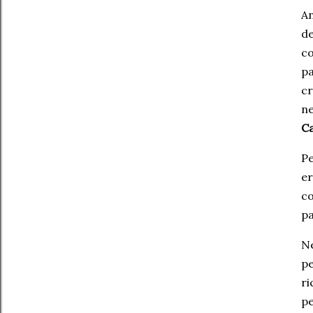
A
de
co
pa
cr
ne
C
Pe
er
co
pa
Ne
pe
r
pe