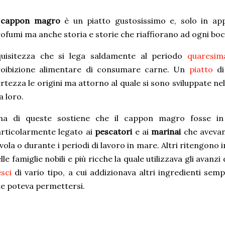
l
cappon magro
è un piatto gustosissimo e, solo in app
ofumi ma anche storia e storie che riaffiorano ad ogni bo
quisitezza che si lega saldamente al periodo
quaresim
roibizione alimentare di consumare carne. Un
piatto
di 
rtezza le origini ma attorno al quale si sono sviluppate n
a loro.
na di queste sostiene che il cappon magro fosse in
rticolarmente legato ai
pescatori
e ai
marinai
che avevan
vola o durante i periodi di lavoro in mare. Altri ritengono i
lle famiglie nobili e più ricche la quale utilizzava gli avanz
sci
di vario tipo, a cui addizionava altri ingredienti sem
e poteva permettersi.